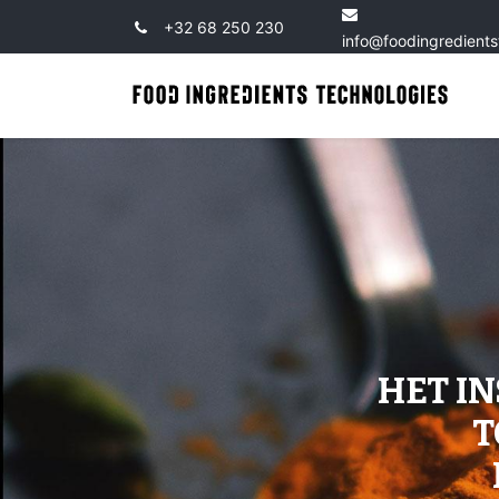
+32 68 250 230
info@foodingredient
HET I
T