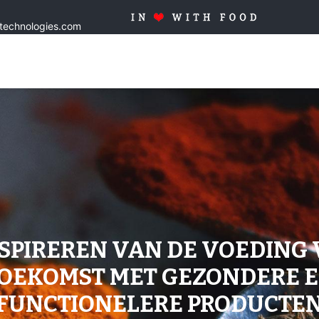
stechnologies.com
Home
Oplossingen
Producten
Op maat
Kwaliteit
NSPIREREN VAN DE VOEDING 
OEKOMST MET GEZONDERE 
FUNCTIONELERE PRODUCTE