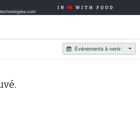
stechnologies.com
Accueil
Solutions
Produits
Sur mesure
Qualité
Blo
Événements à venir
uvé.