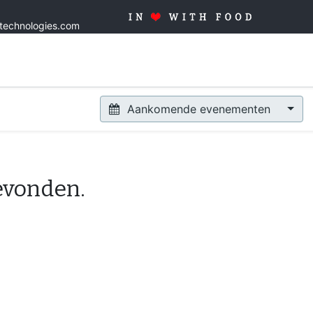
stechnologies.com
Home
Oplossingen
Producten
Op maat
Kwaliteit
Aankomende evenementen
evonden.