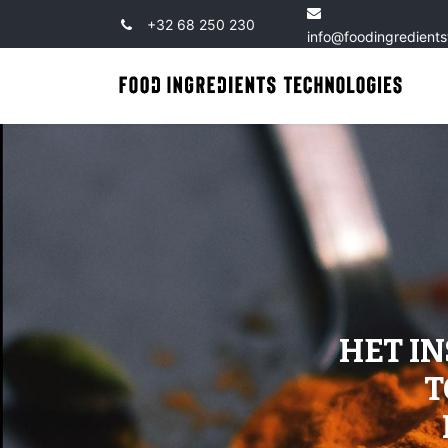
+32 68 250 230
info@foodingredient
HET I
T