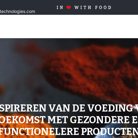
stechnologies.com
Home
Oplossingen
Producten
Op maat
Kwaliteit
NSPIREREN VAN DE VOEDING 
OEKOMST MET GEZONDERE 
FUNCTIONELERE PRODUCTE