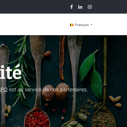
g
Contactez-nous
Français
ité
SPO
est au service de nos partenaires.