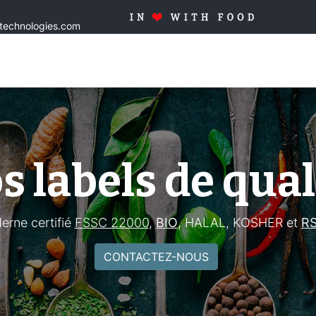
stechnologies.com
Accueil
Solutions
Produits
Sur mesure
Qualité
Blo
s labels de qual
rne certifié
FSSC 22000
,
BIO
, HALAL, KOSHER et
R
CONTACTEZ-NOUS