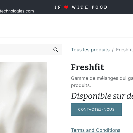
stechnologies.com
Accueil
Solutions
Produits
Sur mesure
Qualité
Blo
Tous les produits
Freshfit
Freshfit
Gamme de mélanges qui gar
produits.
Disponible sur d
CONTACTEZ-NOUS
Terms and Conditions