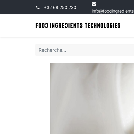
+32 68 250 230
info@foodingredient