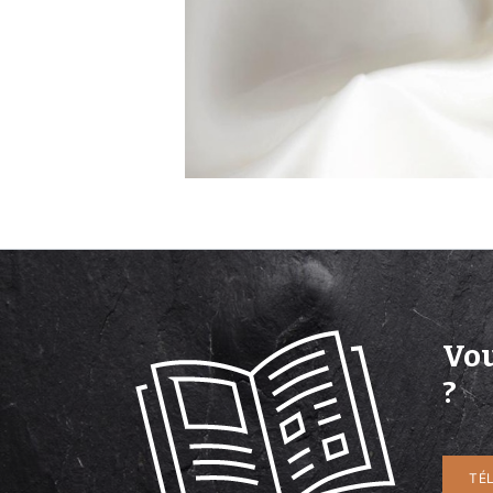
Vou
?
TÉ